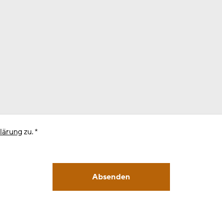
lärung
zu. *
Absenden